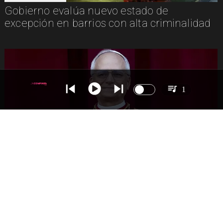
Gobierno evalúa nuevo estado de
excepción en barrios con alta criminalidad
1
INTERNACIONAL
Papa León XIV anuncia gira por
Sudamérica