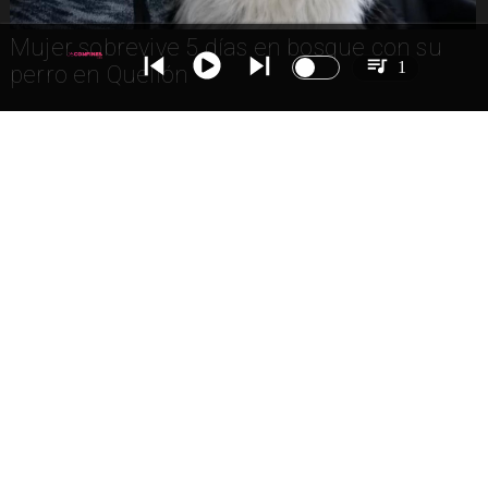
Mujer sobrevive 5 días en bosque con su
1
perro en Quellón
Detienen a adolescente por asesinato de
madre en Loncoche