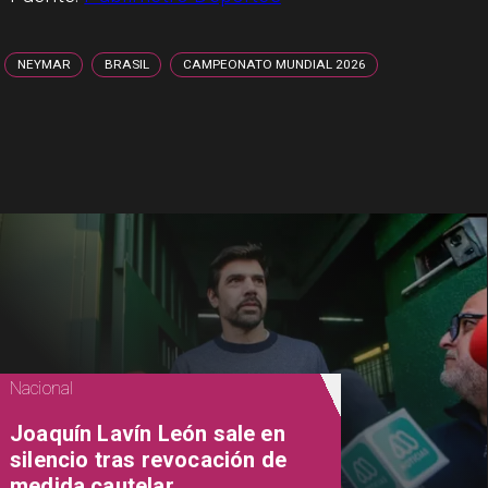
NEYMAR
BRASIL
CAMPEONATO MUNDIAL 2026
Nacional
Joaquín Lavín León sale en
silencio tras revocación de
medida cautelar