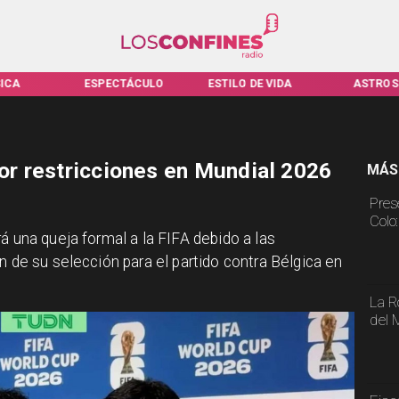
TÁCULO
ESTILO DE VIDA
ASTROS
VIRALES
por restricciones en Mundial 2026
MÁS
Pres
Colo
á una queja formal a la FIFA debido a las
n de su selección para el partido contra Bélgica en
La R
del 