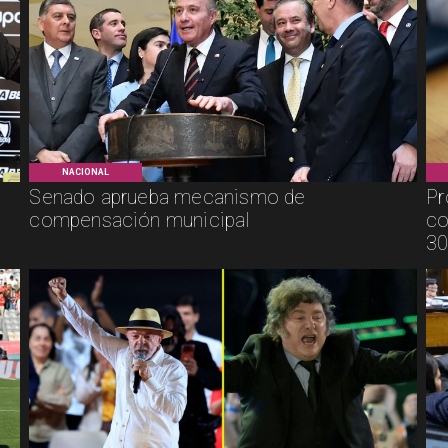
NACIONAL
Senado aprueba mecanismo de
Pr
compensación municipal
co
30