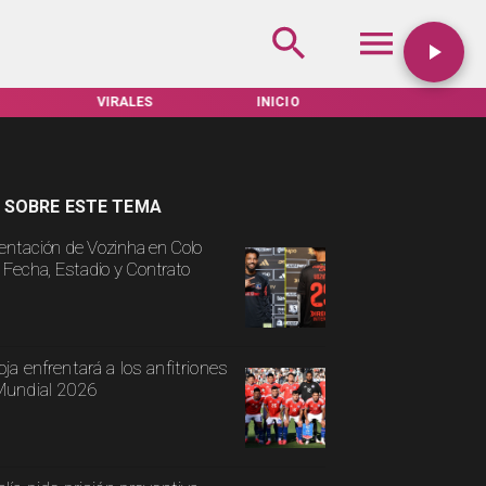
INICIO
TARIFAS SERVEL
ACTUALIDAD
 SOBRE ESTE TEMA
entación de Vozinha en Colo
: Fecha, Estadio y Contrato
oja enfrentará a los anfitriones
Mundial 2026