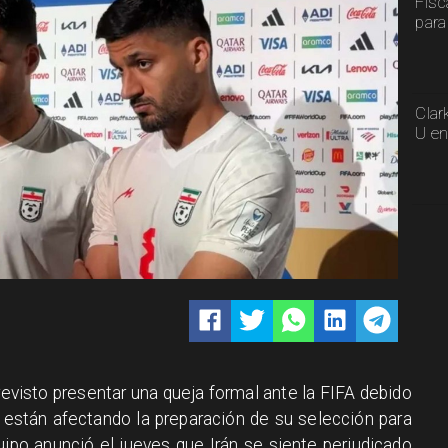
Fisc
para
Clar
U en
revisto presentar una queja formal ante la FIFA debido
s, están afectando la preparación de su selección para
ipo anunció el jueves que Irán se siente perjudicado