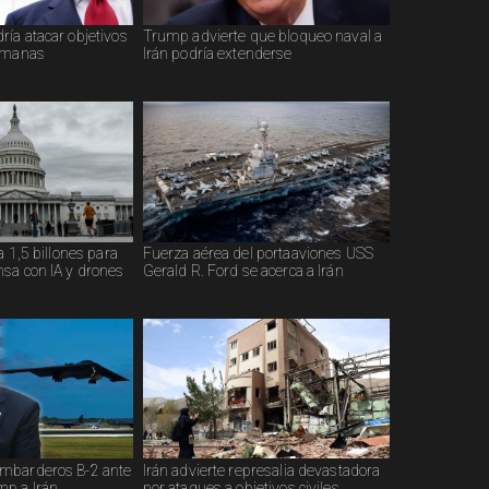
ía atacar objetivos
Trump advierte que bloqueo naval a
semanas
Irán podría extenderse
a 1,5 billones para
Fuerza aérea del portaaviones USS
sa con IA y drones
Gerald R. Ford se acerca a Irán
mbarderos B-2 ante
Irán advierte represalia devastadora
p a Irán
por ataques a objetivos civiles