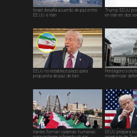
Israel desafía acuerdo de paz entre
Trump: EEUU podr
EE.UU. e Irán
en Irán en dos 
EEUU no establece plazo para
Pentágono solicit
propuesta de paz de Irán
modernizar defen
Iraníes forman cadenas humanas
EEUU prepara bo
para proteger infraestructuras
amenaza de Trum