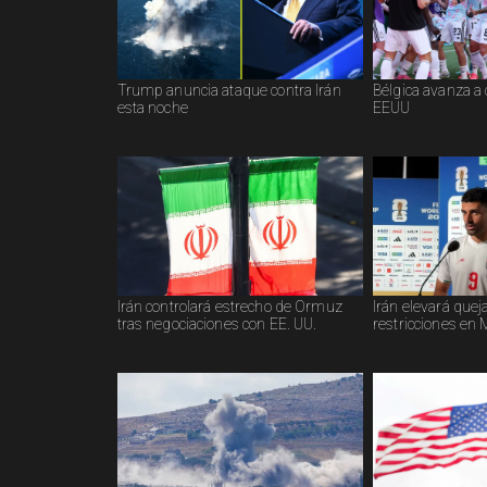
Trump anuncia ataque contra Irán
Bélgica avanza a 
esta noche
EEUU
Irán controlará estrecho de Ormuz
Irán elevará quej
tras negociaciones con EE. UU.
restricciones en