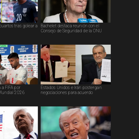
cuartos tras golear a
Bachelet destaca reunión con el
Consejo de Seguridad de la ONU
a a FIFA por
Estados Unidos e Irán postergan
 Mundial 2026
negociaciones para acuerdo