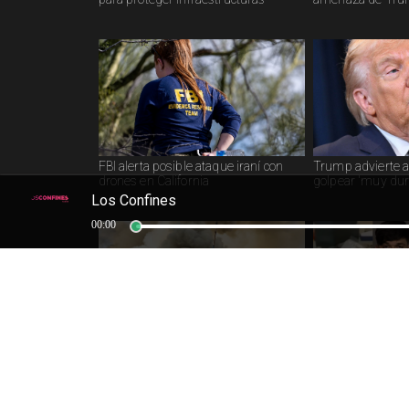
FBI alerta posible ataque iraní con
Trump advierte a
drones en California
golpear 'muy dur
Los Confines
00:00
Irán no negociará con EEUU y está
EE.UU. condena a 
preparado para guerra prolongada
a joyería en Calif