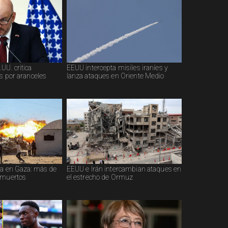
UU. critica
EEUU intercepta misiles iraníes y
s por aranceles
lanza ataques en Oriente Medio
ia en Gaza: más de
EEUU e Irán intercambian ataques en
 muertos
el estrecho de Ormuz