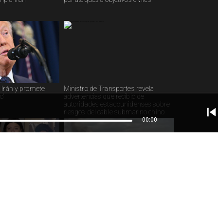
 Irán y promete
Ministro de Transportes revela
o'
advertencias que recibió de
autoridades estadounidenses sobre
riesgos del cable submarino chino
00:00
chilenos por asalto
Irán ataca oficina de Benjamín
ornia
Netanyahu, primer ministro israelí