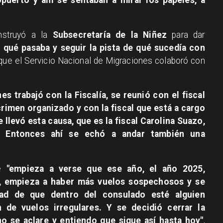
opuerto y ahí se sentaban a mirar los papeles, a
nstruyó a la
Subsecretaría de la Niñez
para dar
r qué pasaba y seguir la pista de qué sucedía con
 que el Servicio Nacional de Migraciones colaboró con
es trabajó con la Fiscalía, se reunió con el fiscal
rimen organizado y con la fiscal que está a cargo
e llevó esta causa, que es la fiscal Carolina Suazo,
..) Entonces ahí se echó a andar también una
ue
"empieza a verse que ese año, el año 2025,
, empieza a haber más vuelos sospechosos y se
idad de que dentro del consulado esté alguien
 de vuelos irregulares. Y se decidió cerrar la
no se aclare y entiendo que sigue así hasta hoy"
,