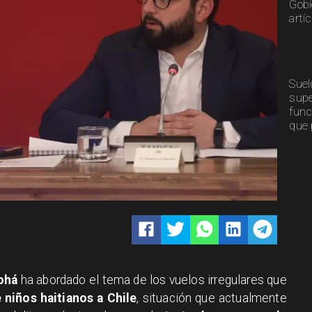
Gobi
artí
Suel
supe
func
que 
ohá
ha abordado el tema de los vuelos irregulares que
 niños haitianos a Chile
, situación que actualmente