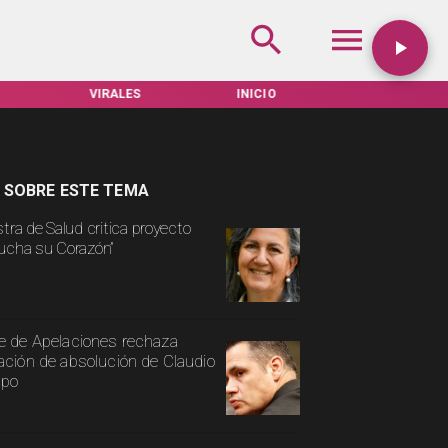
VIRALES
INICIO
TARIFAS SERVEL
 SOBRE ESTE TEMA
stra de Salud critica proyecto
ucha su Corazón”
e de Apelaciones rechaza
ación de absolución de Claudio
spo