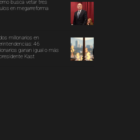
erno busca vetar tres
culos en megarreforma
dos millonarios en
rintendencias: 46
ionarios ganan igual o más
presidente Kast