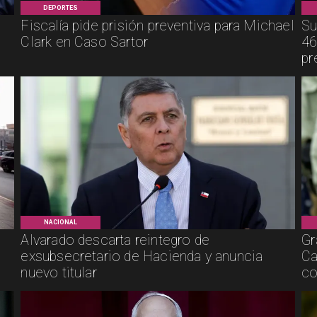
DEPORTES
Fiscalía pide prisión preventiva para Michael
Su
Clark en Caso Sartor
46
pr
NACIONAL
Alvarado descarta reintegro de
Gr
exsubsecretario de Hacienda y anuncia
Ca
nuevo titular
co