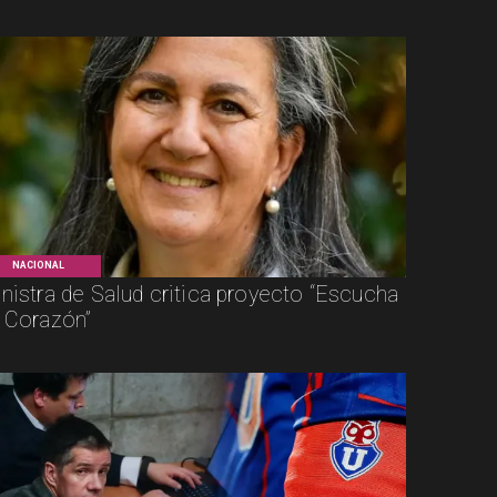
NACIONAL
nistra de Salud critica proyecto “Escucha
 Corazón”