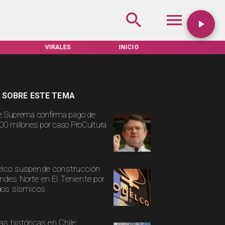
VIRALES
INICIO
TARIFAS SERVEL
 SOBRE ESTE TEMA
e Suprema confirma pago de
00 millones por caso ProCultura
lco suspende construcción
ndes Norte en El Teniente por
gos sísmicos
ias históricas en Chile: