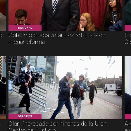
NACIONAL
de
Gobierno busca vetar tres artículos en
Fi
megarreforma
Cl
DEPORTES
:
Clark increpado por hinchas de la U en
Al
Centro de Justicia
ex