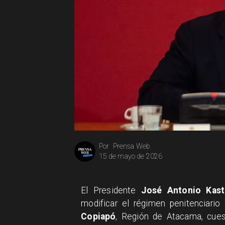
Prensa Web
Por
15 de mayo de 2026
El Presidente
José Antonio Kast
modificar el régimen penitenciari
Copiapó
, Región de Atacama, cues