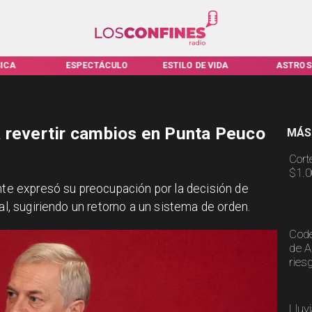
ICA
ESPECTÁCULO
ESTILO DE VIDA
ASTROS
 revertir cambios en Punta Peuco
MÁS
Cort
$1.0
ente expresó su preocupación por la decisión de
al, sugiriendo un retorno a un sistema de orden.
Code
de A
ries
Lluv