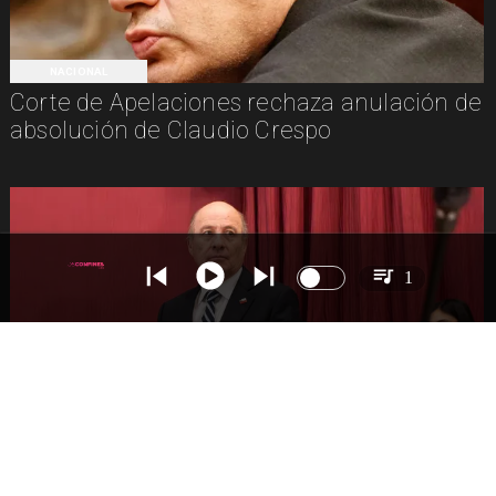
NACIONAL
Corte de Apelaciones rechaza anulación de
absolución de Claudio Crespo
1
NACIONAL
Gobierno busca vetar tres artículos en
megarreforma