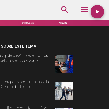
INICIO
TARIFAS SERVEL
ACTUALIDAD
 SOBRE ESTE TEMA
lía pide prisión preventiva para
ael Clark en Caso Sartor
k increpado por hinchas de la
 Centro de Justicia
nha firma contrato con Colo