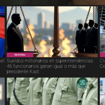
NACIONAL
ael
Sueldos millonarios en superintendencias:
Cl
46 funcionarios ganan igual o más que
Ce
presidente Kast