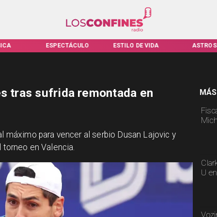
TÁCULO
ESTILO DE VIDA
ASTROS
VIRALES
es tras sufrida remontada en
MÁS
Fisca
Mich
 al máximo para vencer al serbio Dusan Lajovic y
l torneo en Valencia.
Clar
U en
Vozi