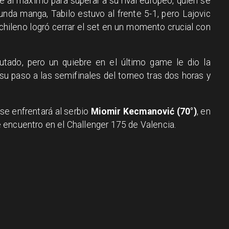
se al máximo para superar a su rival europeo, quien se
gunda manga, Tabilo estuvo al frente 5-1, pero Lajovic
 chileno logró cerrar el set en un momento crucial con
utado, pero un quiebre en el último game le dio la
 su paso a las semifinales del torneo tras dos horas y
 se enfrentará al serbio
Miomir Kecmanović (70°)
, en
 encuentro en el Challenger 175 de Valencia.