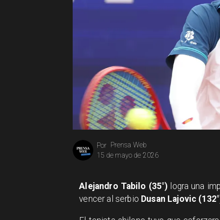
Prensa Web
Por
15 de mayo de 2026
Alejandro Tabilo (35°)
logra una imp
vencer al serbio
Dusan Lajovic (132°