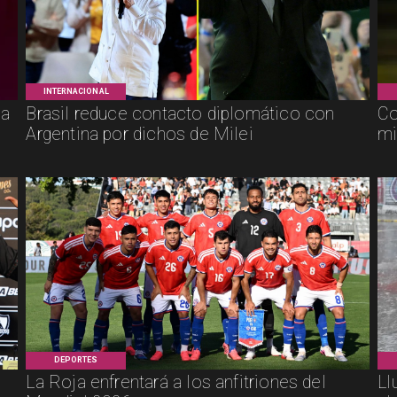
INTERNACIONAL
ca
Brasil reduce contacto diplomático con
Co
Argentina por dichos de Milei
mi
DEPORTES
La Roja enfrentará a los anfitriones del
Ll