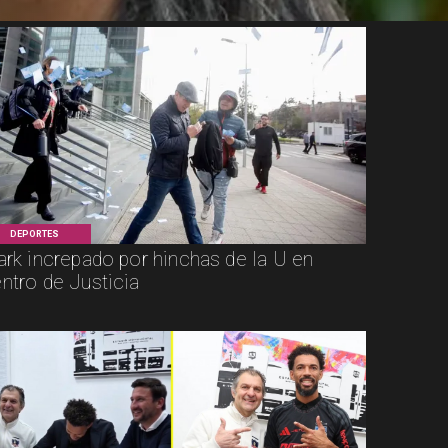
DEPORTES
ark increpado por hinchas de la U en
ntro de Justicia