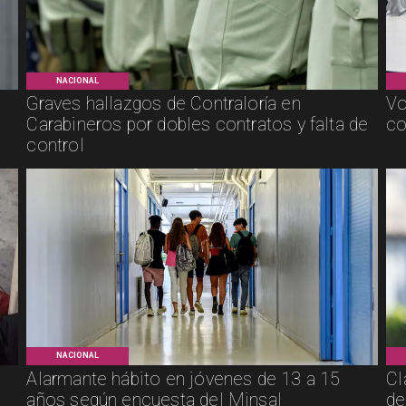
NACIONAL
Graves hallazgos de Contraloría en
Vo
Carabineros por dobles contratos y falta de
co
control
NACIONAL
Alarmante hábito en jóvenes de 13 a 15
Cl
años según encuesta del Minsal
de