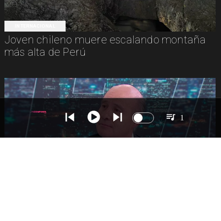
INTERNACIONAL
Joven chileno muere escalando montaña
más alta de Perú
1
NACIONAL
Ministro Quiroz detalla megarreforma tras
cadena nacional de Kast