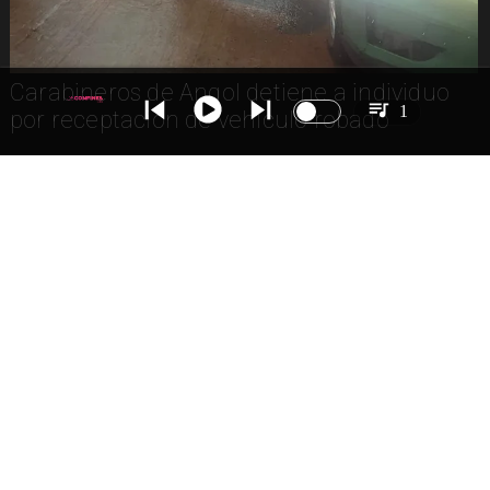
Carabineros de Angol detiene a individuo
1
por receptación de vehículo robado
Carabineros realizó dos decomisos por