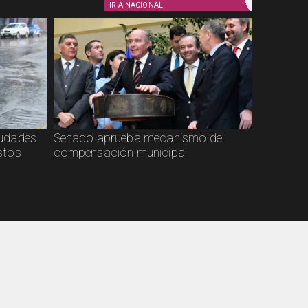
IR A
NACIONAL
ciudades
Senado aprueba mecanismo de
stos
compensación municipal