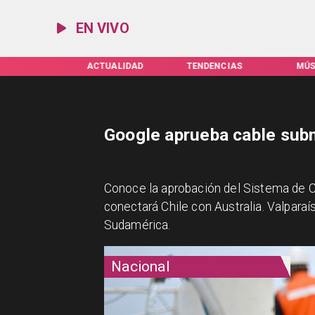
EN VIVO
IFAS SERVEL
ACTUALIDAD
TENDENCIAS
MÚS
Google aprueba cable sub
Conoce la aprobación del Sistema de C
conectará Chile con Australia. Valparaí
Sudamérica.
Nacional