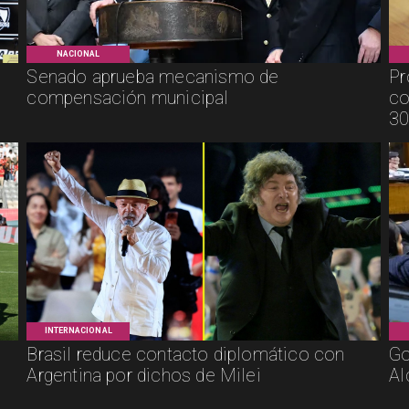
NACIONAL
Senado aprueba mecanismo de
Pr
compensación municipal
co
30
INTERNACIONAL
Brasil reduce contacto diplomático con
Go
Argentina por dichos de Milei
Al