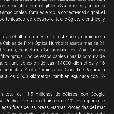
como una plataforma digital en Sudamérica y un punto
ernacionales, fortaleciendo la conectividad digital, el
ortunidades de desarrollo tecnológico, científico y
ado en el último trimestre de este año y comience a
 de Cables de Fibra Óptica Humboldt abarca más de 21
submarina, conectando Sudamérica con Asia-Pacífico
ibra óptica. Uno de estos cables unirá la comuna de
a, en una conexión de casi 14.800 kilómetros y 16
able conectará Santo Domingo con Ciudad de Panamá a
na a los 6.500 kilómetros, también equipada con 16
ón total de 11,5 millones de dólares, con Google
a Pública Desarrollo País en un 1%. Es importante
iegan fuera de las Áreas Marinas Protegidas del mar
dez y Desventuradas, así como fuera de las Áreas de