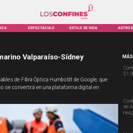
ICA
ESPECTÁCULO
ESTILO DE VIDA
ASTROS
marino Valparaíso-Sídney
MÁS
Cort
$1.0
ables de Fibra Óptica Humboldt de Google, que
so se convertirá en una plataforma digital en
Code
de A
ries