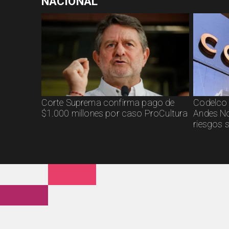
NACIONAL
Corte Suprema confirma pago de
Codelco 
$1.000 millones por caso ProCultura
Andes No
riesgos 