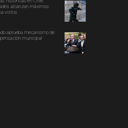
ias históricas en Chile:
ades alcanzan máximos
a vistos
ado aprueba mecanismo de
ensación municipal