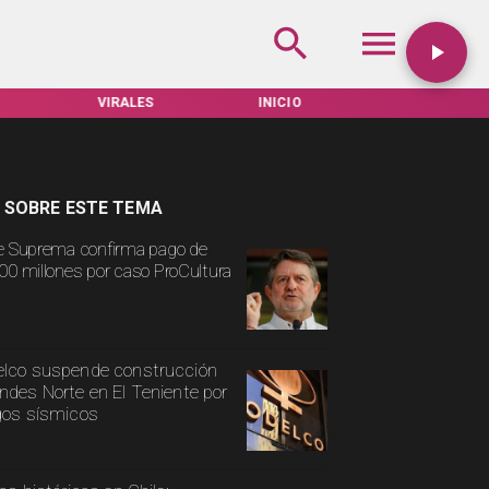
VIRALES
INICIO
TARIFAS SERVEL
 SOBRE ESTE TEMA
e Suprema confirma pago de
00 millones por caso ProCultura
lco suspende construcción
ndes Norte en El Teniente por
gos sísmicos