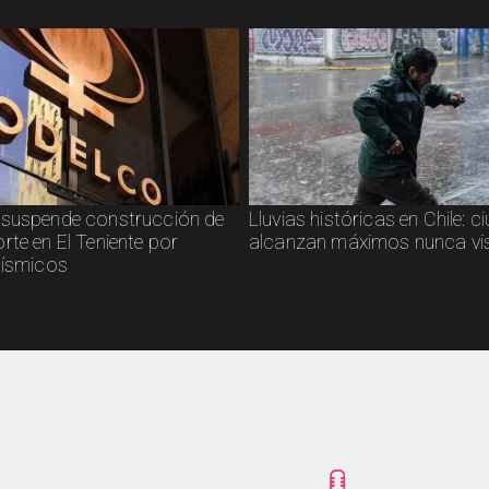
suspende construcción de
Lluvias históricas en Chile: 
rte en El Teniente por
alcanzan máximos nunca vi
sísmicos