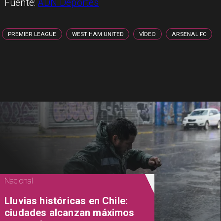
Fuente:
ADN Deportes
PREMIER LEAGUE
WEST HAM UNITED
VÍDEO
ARSENAL FC
Nacional
Lluvias históricas en Chile:
ciudades alcanzan máximos