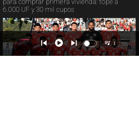
para comprar primera vivienda: tope a
6.000 UF y 30 mil cupos
1
DEPORTES
La Roja enfrentará a los anfitriones del
Mundial 2026