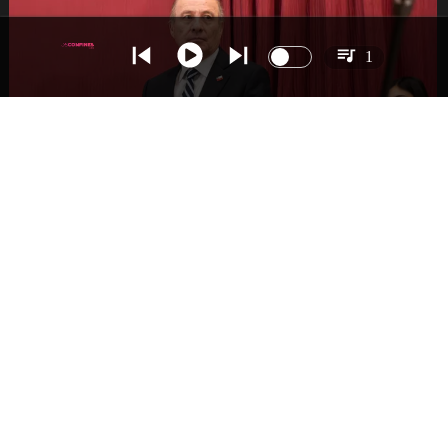
1
NACIONAL
Gobierno busca vetar tres artículos en
megarreforma