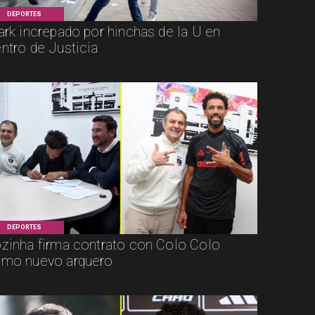
DEPORTES
ark increpado por hinchas de la U en
ntro de Justicia
DEPORTES
zinha firma contrato con Colo Colo
mo nuevo arquero