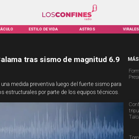
TÁCULO
ESTILO DE VIDA
ASTROS
VIRALES
Calama tras sismo de magnitud 6.9
MÁS
Form
Pres
una medida preventiva luego del fuerte sismo para
ños estructurales por parte de los equipos técnicos.
Conf
trip
Tal
Torn