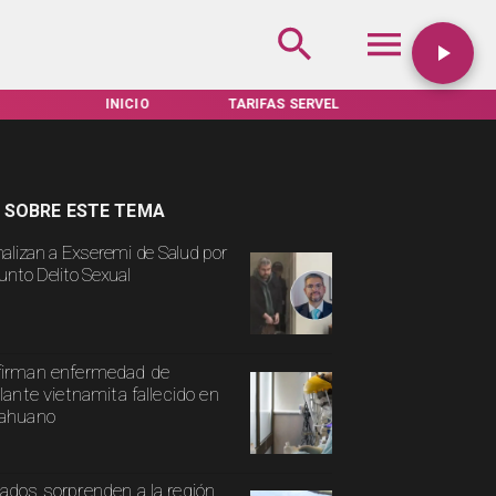
INICIO
TARIFAS SERVEL
ACTUALIDAD
 SOBRE ESTE TEMA
alizan a Exseremi de Salud por
unto Delito Sexual
irman enfermedad de
ulante vietnamita fallecido en
cahuano
ados sorprenden a la región