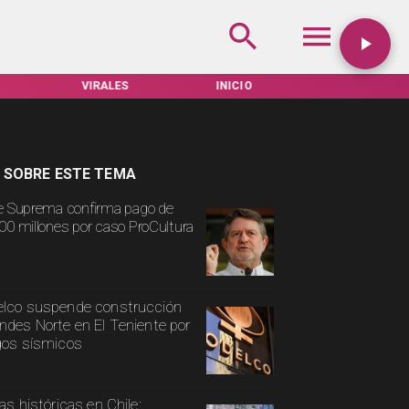
VIRALES
INICIO
TARIFAS SERVEL
 SOBRE ESTE TEMA
e Suprema confirma pago de
00 millones por caso ProCultura
lco suspende construcción
ndes Norte en El Teniente por
gos sísmicos
ias históricas en Chile: