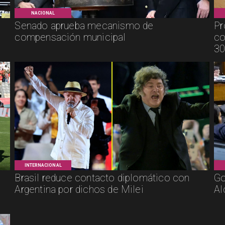
NACIONAL
Senado aprueba mecanismo de
Pr
compensación municipal
co
30
INTERNACIONAL
Brasil reduce contacto diplomático con
Go
Argentina por dichos de Milei
Al