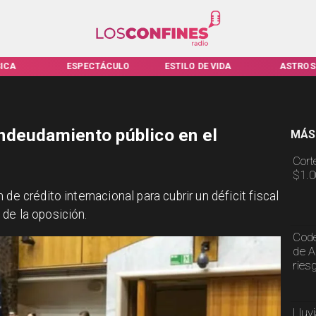
ICA
ESPECTÁCULO
ESTILO DE VIDA
ASTROS
ndeudamiento público en el
MÁS
Cort
$1.0
de crédito internacional para cubrir un déficit fiscal
de la oposición.
Code
de A
ries
Lluv