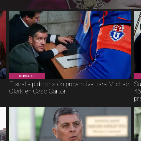
DEPORTES
Fiscalía pide prisión preventiva para Michael
Su
Clark en Caso Sartor
46
pr