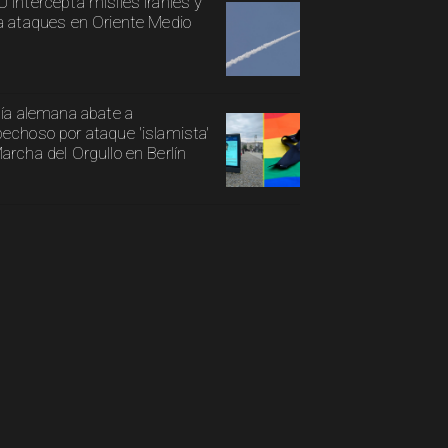
 intercepta misiles iraníes y
a ataques en Oriente Medio
cía alemana abate a
echoso por ataque 'islamista'
archa del Orgullo en Berlín