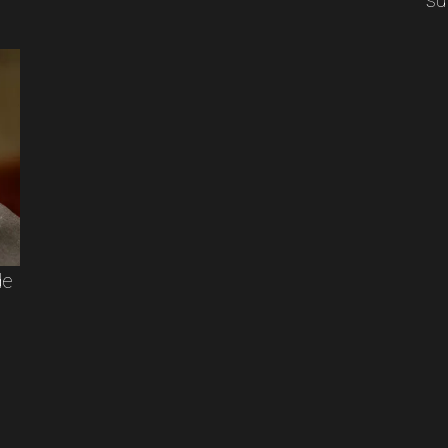
su
de