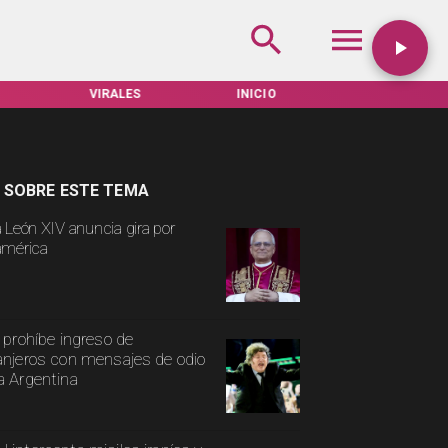
VIRALES
INICIO
TARIFAS SERVEL
 SOBRE ESTE TEMA
 León XIV anuncia gira por
mérica
i prohíbe ingreso de
anjeros con mensajes de odio
a Argentina