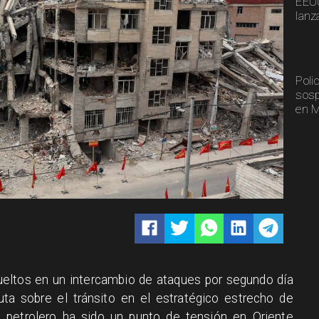
EEUU
lanz
Poli
sosp
en M
ueltos en un intercambio de ataques por segundo día
ta sobre el tránsito en el estratégico estrecho de
to petrolero ha sido un punto de tensión en Oriente