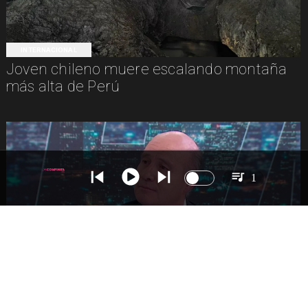
INTERNACIONAL
Joven chileno muere escalando montaña
más alta de Perú
1
NACIONAL
Ministro Quiroz detalla megarreforma tras