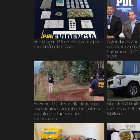
En Traiguén: PDI detiene a pareja por
Autoridades anun
microtráfico de drogas
con expulsados e
sumando 1.174 en
2026
En Angol: PDI desarrolla diligencias
Más de $20 mill
investigativas por robo con violencia
alimentos: PDI co
que afecto a funcionarios
Malleco
municipales