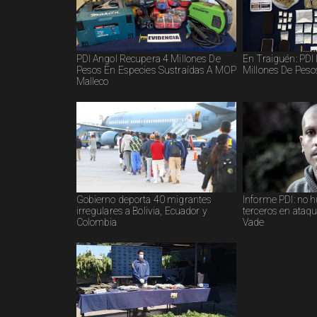
PDI Angol Recupera 4 Millones De
En Traiguén: PDI
Pesos En Especies Sustraídas A MOP
Millones De Peso
Malleco
Gobierno deporta 40 migrantes
Informe PDI: no 
irregulares a Bolivia, Ecuador y
terceros en ataq
Colombia
Vade