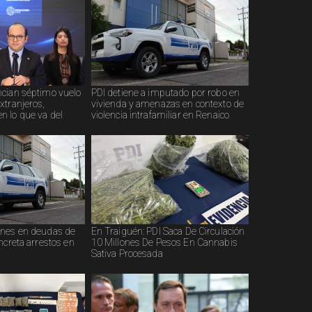
cian séptimo vuelo
PDI detiene a imputado por robo en
xtranjeros,
vivienda y amenazas en contexto de
 lo que va del
violencia intrafamiliar en Renaico
ones en deudas de
En Traiguén: PDI Saca De Circulación
ncreta arrestos en
10 Millones De Pesos En Cannabis
Sativa Procesada