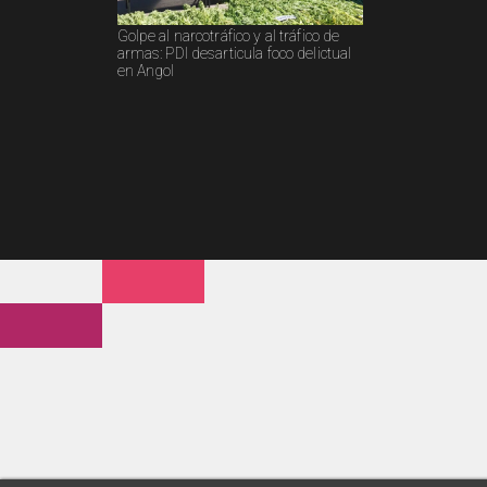
Golpe al narcotráfico y al tráfico de
armas: PDI desarticula foco delictual
en Angol