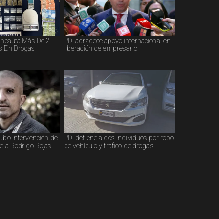
 Incauta Más De 2
PDI agradece apoyo internacional en
s En Drogas
liberación de empresario
hubo intervención de
PDI detiene a dos individuos por robo
ue a Rodrigo Rojas
de vehículo y trafico de drogas