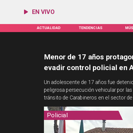
EN VIVO
FAS SERVEL
ACTUALIDAD
TENDENCIAS
MÚS
Menor de 17 años protagon
evadir control policial en 
Un adolescente de 17 años fue detenido
peligrosa persecución vehicular por las
tránsito de Carabineros en el sector 
Policial