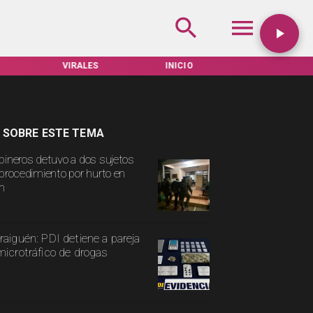
VIRALES
INICIO
TARIFAS SERVEL
 SOBRE ESTE TEMA
bineros detuvo a dos sujetos
 procedimiento por hurto en
n
raiguén: PDI detiene a pareja
microtráfico de drogas