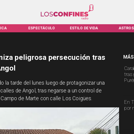
ICA
ESPECTÁCULO
ESTILO DE VIDA
ASTROS
iza peligrosa persecución tras
MÁS
Angol
Cara
tras
Puré
 la tarde del lunes luego de protagonizar una
 calles de Angol, tras negarse a un control de
de Campo de Marte con calle Los Coigües.
En T
por 