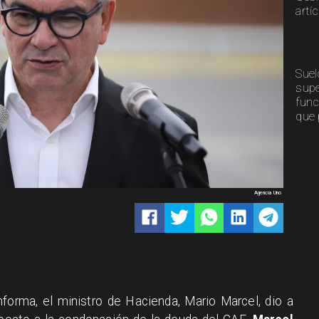
artí
Suel
supe
func
que 
Agencia Uno
forma, el ministro de Hacienda, Mario Marcel, dio a