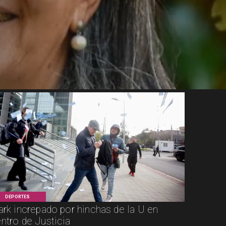
DEPORTES
ark increpado por hinchas de la U en
ntro de Justicia