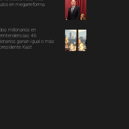
culos en megarreforma
dos millonarios en
rintendencias: 46
ionarios ganan igual o más
presidente Kast