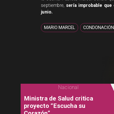
septiembre,
sería improbable que 
junio.
MARIO MARCEL
CONDONACIÓN
Nacional
Ministra de Salud critica
proyecto “Escucha su
Corazón”