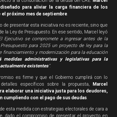
specto a la condonación de la deuda del CAE.
Marcel
diseñado para aliviar la carga financiera de los
e el próximo mes de septiembre
.
 de presentar esta iniciativa no es reciente, sino que
 de la Ley de Presupuesto. En ese sentido, Marcel leyó
El Ejecutivo se compromete a ingresar antes de la
 Presupuesto para 2025 un proyecto de ley para la
 financiamiento y modernización para la educación
 medidas administrativas y legislativas para la
 actualmente existentes
"
.
romiso es firme y que el Gobierno cumplirá con lo
detalles específicos sobre la propuesta,
Marcel
a elaborar una iniciativa justa para los deudores,
án cumpliendo con el pago de sus deudas
.
 de esta medida con estrategias electorales de cara a
ue, dado el compromiso de presentar el proyecto en