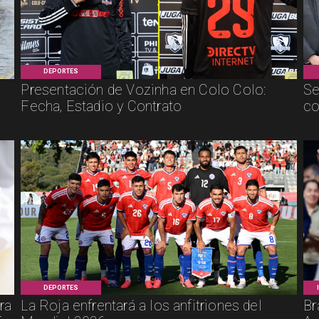
DEPORTES
Presentación de Vozinha en Colo Colo:
Se
Fecha, Estadio y Contrato
co
DEPORTES
ra
La Roja enfrentará a los anfitriones del
Br