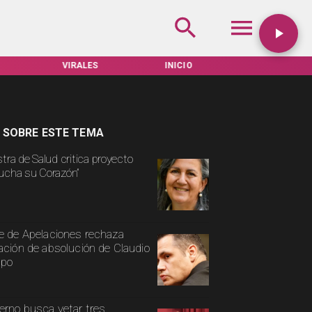
INICIO
TARIFAS SERVEL
ACTUALIDAD
 SOBRE ESTE TEMA
stra de Salud critica proyecto
ucha su Corazón”
e de Apelaciones rechaza
ación de absolución de Claudio
spo
erno busca vetar tres