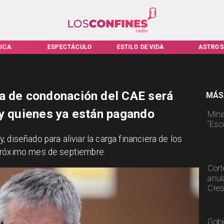
TÁCULO
ESTILO DE VIDA
ASTROS
VIRALES
a de condonación del CAE será
MÁS
 y quienes ya están pagando
Mini
“Esc
 diseñado para aliviar la carga financiera de los
 próximo mes de septiembre.
Cort
anul
Cre
Gobi