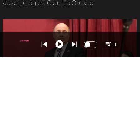
absolución de Claudio Crespo
1
NACIONAL
Gobierno busca vetar tres artículos en
megarreforma