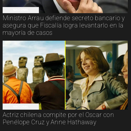
NACIONAL
Ministro Arrau defiende secreto bancario y
asegura que Fiscalía logra levantarlo en la
mayoría de casos
NACIONAL
Actriz chilena compite por el Oscar con
Penélope Cruz y Anne Hathaway