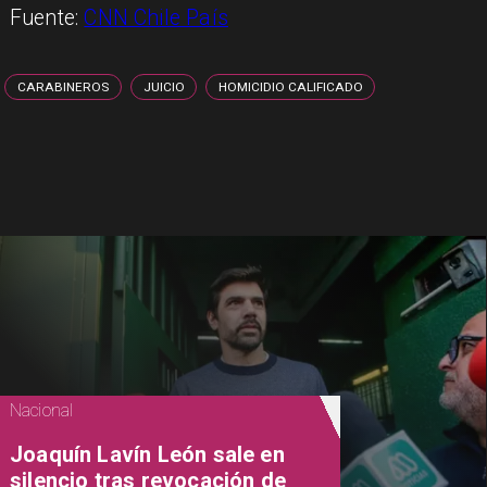
Fuente:
CNN Chile País
CARABINEROS
JUICIO
HOMICIDIO CALIFICADO
Nacional
Joaquín Lavín León sale en
silencio tras revocación de