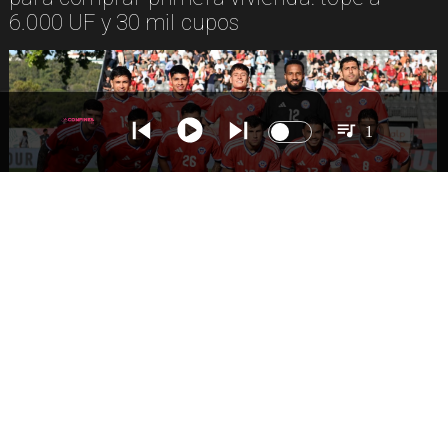
6.000 UF y 30 mil cupos
1
DEPORTES
La Roja enfrentará a los anfitriones del
Mundial 2026