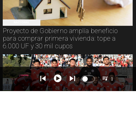
NACIONAL
Proyecto de Gobierno amplía beneficio
para comprar primera vivienda: tope a
6.000 UF y 30 mil cupos
1
DEPORTES
La Roja enfrentará a los anfitriones del