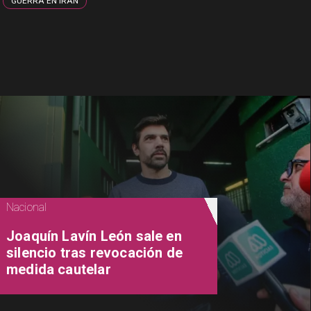
GUERRA EN IRÁN
Nacional
Joaquín Lavín León sale en
silencio tras revocación de
medida cautelar