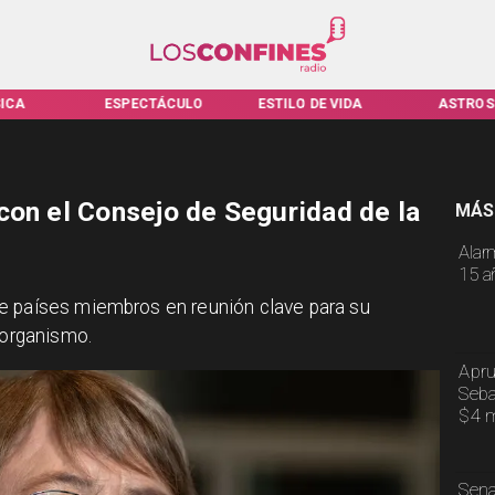
PECTÁCULO
ESTILO DE VIDA
ASTROS
VIR
con el Consejo de Seguridad de la
MÁS
Alar
15 a
e países miembros en reunión clave para su
 organismo.
Apru
Seba
$4 m
Sena