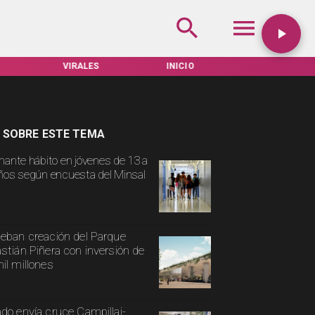
ALES
INICIO
TARIFAS SERVEL
ACTUALI
 SOBRE ESTE TEMA
mante hábito en jóvenes de 13 a
ños según encuesta del Minsal
eban creación del Parque
stián Piñera con inversión de
il millones
do envía cruce Campillai-