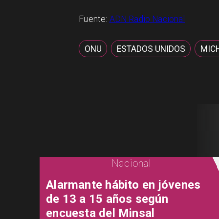
Fuente:
ADN Radio Nacional
ONU
ESTADOS UNIDOS
MIC
Nacional
Alarmante hábito en jóvenes
de 13 a 15 años según
encuesta del Minsal