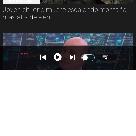
INTERNACIONAL
Joven chileno muere escalando montaña
más alta de Perú
1
NACIONAL
Ministro Quiroz detalla megarreforma tras
cadena nacional de Kast