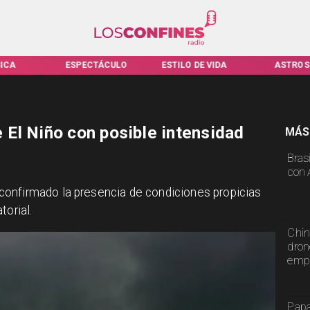
ICA
ESPECTÁCULO
ESTILO DE VIDA
ASTROS
El Niño con posible intensidad
MÁS
Bras
con 
onfirmado la presencia de condiciones propicias
torial.
Chin
dron
emp
Papa