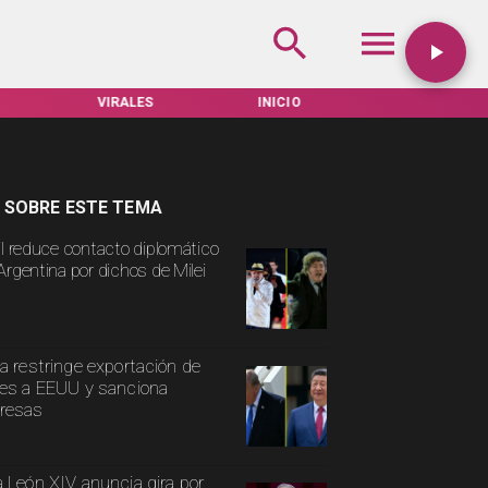
VIRALES
INICIO
TARIFAS SERVEL
 SOBRE ESTE TEMA
il reduce contacto diplomático
Argentina por dichos de Milei
a restringe exportación de
es a EEUU y sanciona
resas
 León XIV anuncia gira por