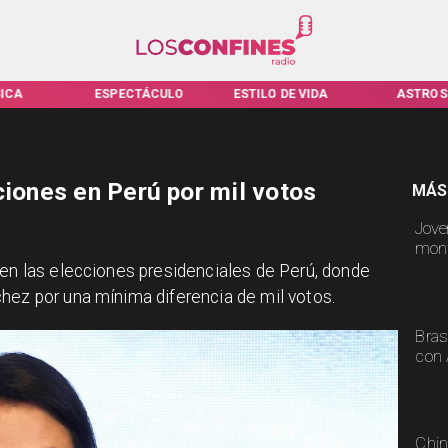
SPECTÁCULO
ESTILO DE VIDA
ASTROS
VI
ciones en Perú por mil votos
MÁS
Jove
mont
 en las elecciones presidenciales de Perú, donde
hez por una mínima diferencia de mil votos.
Bras
con 
Chin