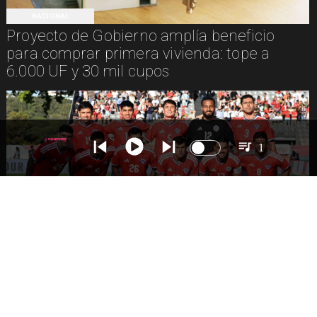
NACIONAL
Proyecto de Gobierno amplía beneficio
para comprar primera vivienda: tope a
6.000 UF y 30 mil cupos
1
DEPORTES
La Roja enfrentará a los anfitriones del
Mundial 2026