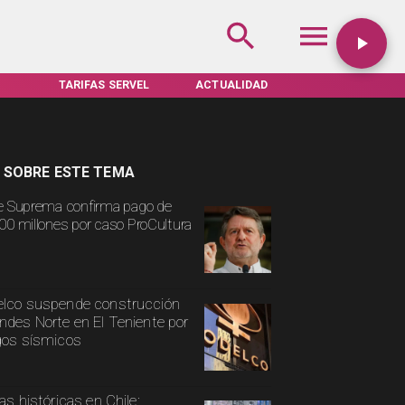
TARIFAS SERVEL
ACTUALIDAD
TENDENCIAS
 SOBRE ESTE TEMA
e Suprema confirma pago de
00 millones por caso ProCultura
lco suspende construcción
ndes Norte en El Teniente por
gos sísmicos
ias históricas en Chile: