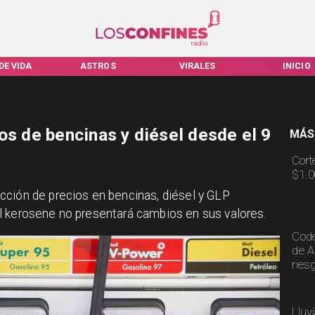
DE VIDA
ASTROS
VIRALES
INICIO
os de bencinas y diésel desde el 9
MÁS
Cort
$1.0
cción de precios en bencinas, diésel y GLP
. El kerosene no presentará cambios en sus valores.
Code
de A
ries
Lluv