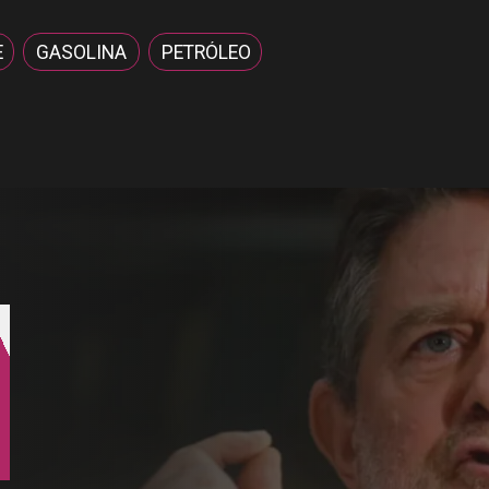
E
GASOLINA
PETRÓLEO