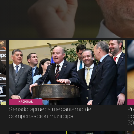
NACIONAL
Senado aprueba mecanismo de
Pr
compensación municipal
co
30