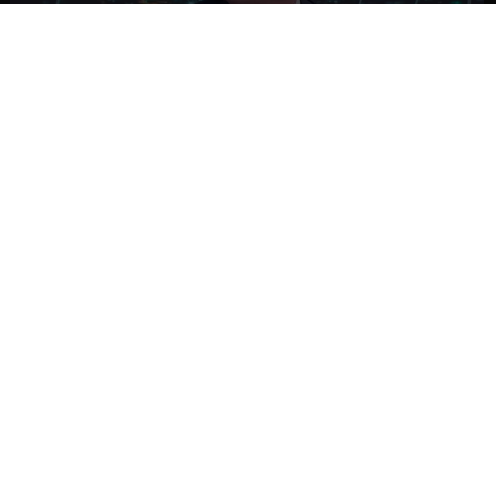
NACIONAL
Ministro Quiroz detalla megarreforma tras
cadena nacional de Kast
NACIONAL