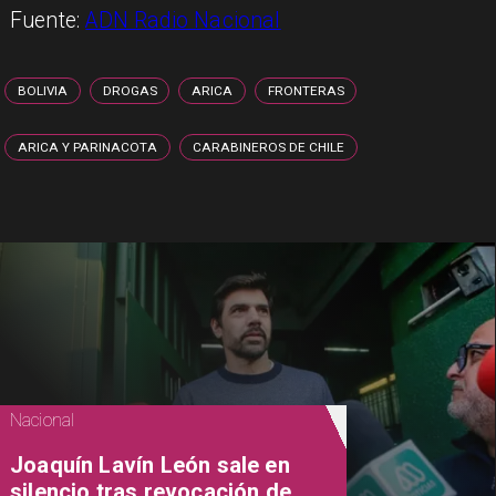
Fuente:
ADN Radio Nacional
BOLIVIA
DROGAS
ARICA
FRONTERAS
ARICA Y PARINACOTA
CARABINEROS DE CHILE
Nacional
Joaquín Lavín León sale en
silencio tras revocación de