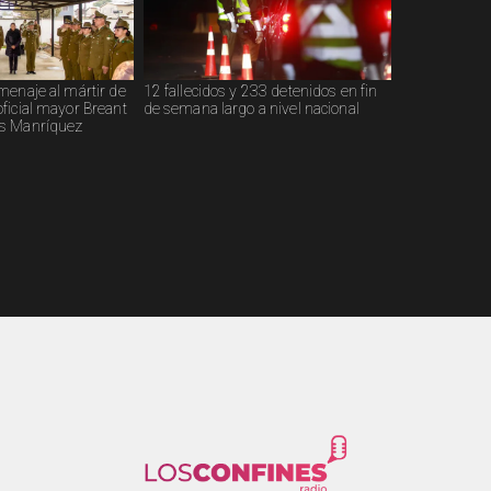
menaje al mártir de
12 fallecidos y 233 detenidos en fin
ficial mayor Breant
de semana largo a nivel nacional
s Manríquez