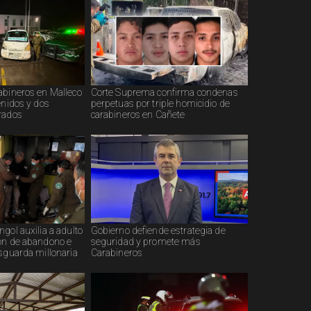
abineros en Malleco
Corte Suprema confirma condenas
enidos y dos
perpetuas por triple homicidio de
rados
carabineros en Cañete
gol auxilia a adulto
Gobierno defiende estrategia de
ón de abandono e
seguridad y promete más
esguarda millonaria
Carabineros