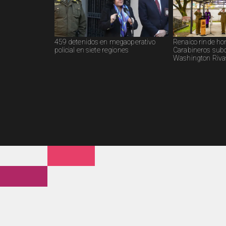
459 detenidos en megaoperativo
Renaico rinde ho
policial en siete regiones
Carabineros subo
Washington Riva