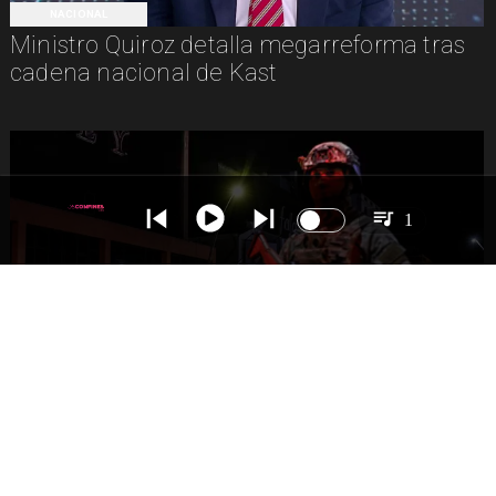
NACIONAL
Ministro Quiroz detalla megarreforma tras
cadena nacional de Kast
1
NACIONAL
Gobierno evalúa nuevo estado de
excepción en barrios con alta criminalidad