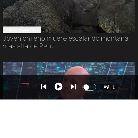
INTERNACIONAL
Joven chileno muere escalando montaña
más alta de Perú
1
NACIONAL