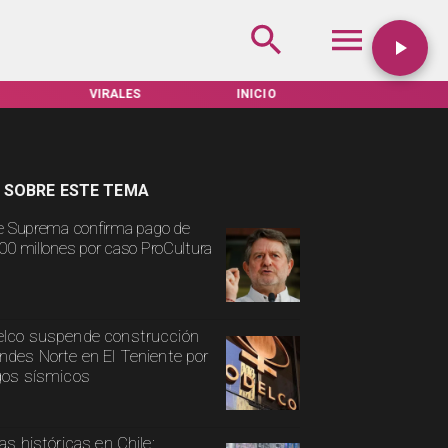
VIRALES
INICIO
TARIFAS SERVEL
 SOBRE ESTE TEMA
e Suprema confirma pago de
00 millones por caso ProCultura
lco suspende construcción
ndes Norte en El Teniente por
gos sísmicos
ias históricas en Chile: