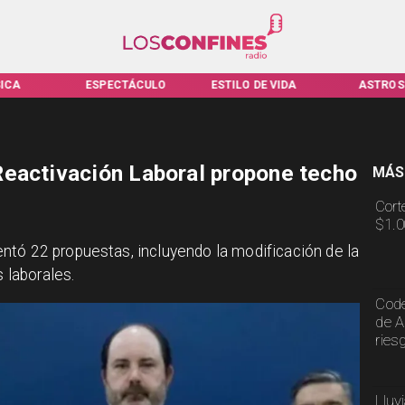
ICA
ESPECTÁCULO
ESTILO DE VIDA
ASTROS
eactivación Laboral propone techo
MÁS
Cort
$1.0
ntó 22 propuestas, incluyendo la modificación de la
s laborales.
Code
de A
ries
Lluv