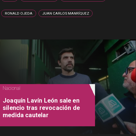
RONALD OJEDA
JUAN CARLOS MANRÍQUEZ
Nacional
Joaquín Lavín León sale en
silencio tras revocación de
medida cautelar