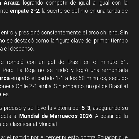
a Arauz
, logrando competir de igual a igual con la
ante
empate 2-2
, la suerte se definió en una tanda de
cuentro y presionó constantemente el arco chileno. Sin
ho
se destacó como la figura clave del primer tiempo
a el descanso.
e rompió con un gol de Brasil en el minuto 51,
. Pero La Roja no se rindió y logró una remontada
arca
empató el partido 1-1 a los 68 minutos, seguido
oner a Chile 2-1 arriba. Sin embargo, un gol de Brasil al
ales.
 preciso y se llevó la victoria por
5-3
, asegurando su
irecta al
Mundial de Marruecos 2026
. A pesar de la
 de clasificar al Mundial.
ar el partido por el tercer puesto contra Ecuador, que