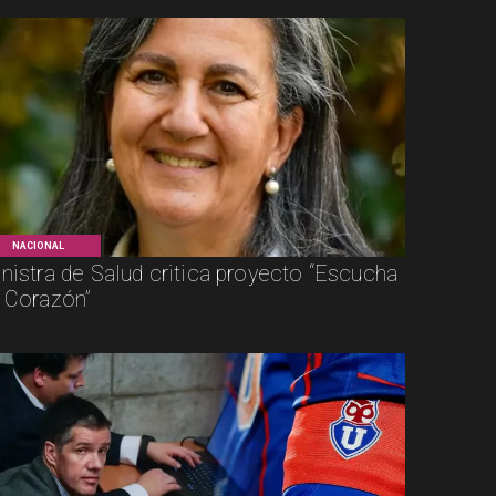
NACIONAL
nistra de Salud critica proyecto “Escucha
 Corazón”