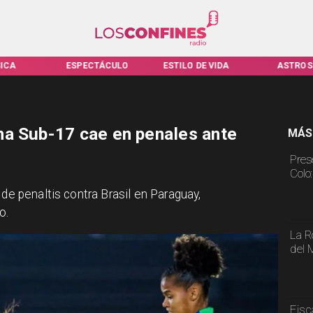
PECTÁCULO
ESTILO DE VIDA
ASTROS
VIR
na Sub-17 cae en penales ante
MÁS
Pres
Colo
 de penaltis contra Brasil en Paraguay,
o.
La R
del 
Fisc