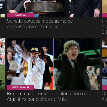
NACIONAL
Senado aprueba mecanismo de
Pr
compensación municipal
co
30
INTERNACIONAL
Brasil reduce contacto diplomático con
Go
Argentina por dichos de Milei
Al