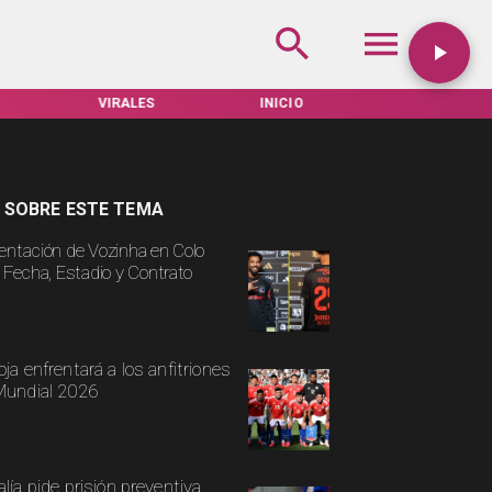
ALES
INICIO
TARIFAS SERVEL
ACTUALI
 SOBRE ESTE TEMA
entación de Vozinha en Colo
: Fecha, Estadio y Contrato
oja enfrentará a los anfitriones
Mundial 2026
alía pide prisión preventiva