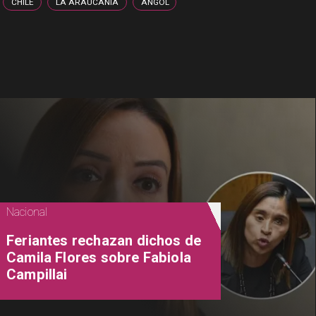
CHILE
LA ARAUCANÍA
ANGOL
Nacional
Feriantes rechazan dichos de
Camila Flores sobre Fabiola
Campillai