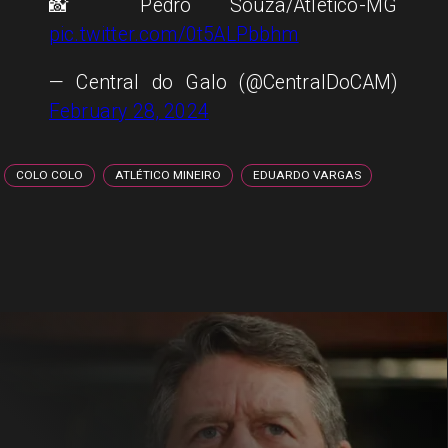
📸 Pedro Souza/Atlético-MG
pic.twitter.com/0t5ALPbbhm
— Central do Galo (@CentralDoCAM)
February 28, 2024
COLO COLO
ATLÉTICO MINEIRO
EDUARDO VARGAS