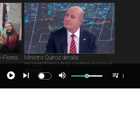
i-Flores
Ministro Quiroz detalla
megarreforma tras cadena nacional
de Kast
1