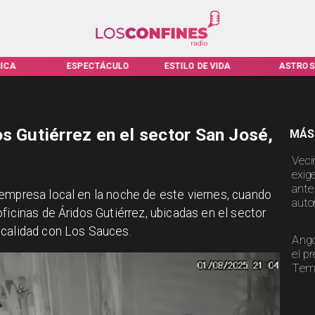
ICA
ESPECTÁCULO
ESTILO DE VIDA
ASTROS
s Gutiérrez en el sector San José,
MÁS
Veci
exig
ante
 empresa local en la noche de este viernes, cuando
auto
ficinas de Áridos Gutiérrez, ubicadas en el sector
ocalidad con Los Sauces.
Ango
el p
Tem