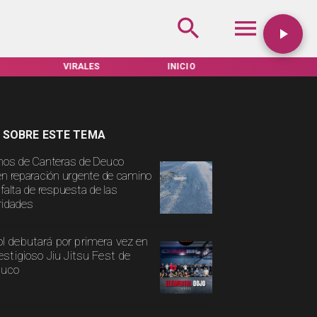
VIRALES
INICIO
TARIFAS SERVEL
 SOBRE ESTE TEMA
nos de Canteras de Deuco
en reparación urgente de camino
 falta de respuesta de las
ridades
l debutará por primera vez en
restigioso Jiu Jitsu Fest de
uco