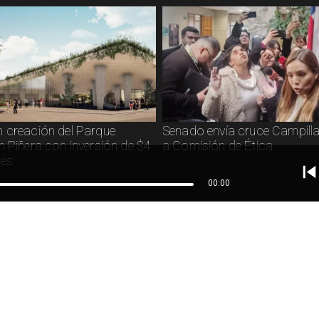
 creación del Parque
Senado envía cruce Campilla
n Piñera con inversión de $4
a Comisión de Ética
nes
00:00