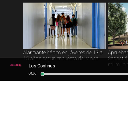
Alarmante hábito en jóvenes de 13 a
Aprueban
15 años según encuesta del Minsal
Sebastiá
mil millo
Los Confines
00:00