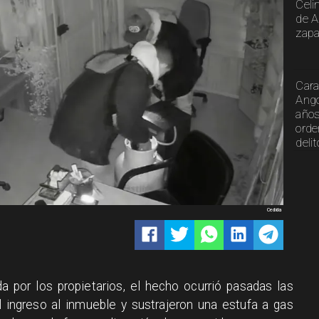
Celi
de A
zapa
Cara
Ango
años
orde
deli
Cedida
a por los propietarios, el hecho ocurrió pasadas las
l ingreso al inmueble y sustrajeron una estufa a gas