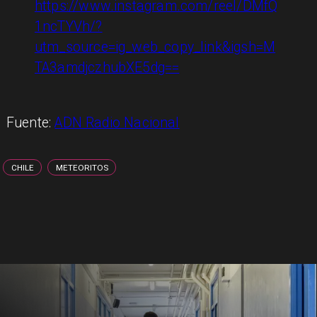
https://www.instagram.com/reel/DMfQ
1ncTYVh/?
utm_source=ig_web_copy_link&igsh=M
TA3amdjczhubXE5dg==
Fuente:
ADN Radio Nacional
CHILE
METEORITOS