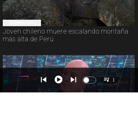
INTERNACIONAL
Joven chileno muere escalando montaña
más alta de Perú
1
NACIONAL
Ministro Quiroz detalla megarreforma tras