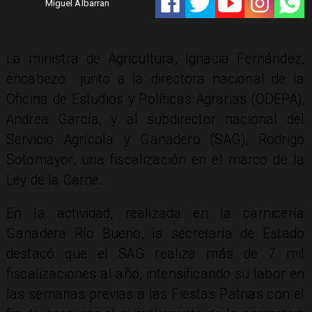
Miguel Albarran
La ministra de Agricultura, Ignacia Fernández,
encabezó junto a la directora nacional de la
Oficina de Estudios y Políticas Agrarias (ODEPA),
Andrea García, y al subdirector nacional del
Servicio Agrícola y Ganadero (SAG), Rodrigo
Sotomayor, una fiscalización en el marco de la
Ley de la Carne.
En la actividad, realizada en la carnicería
Ganadera Río Bueno, la secretaria de Estado
destacó que el SAG realiza más de 7 mil
fiscalizaciones al año, intensificando su labor en
las semanas previas a las Fiestas Patrias con el