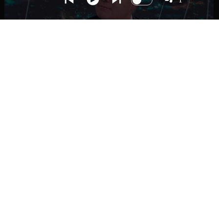
NACIONAL
Ministro Quiroz detalla megarreforma tras
cadena nacional de Kast