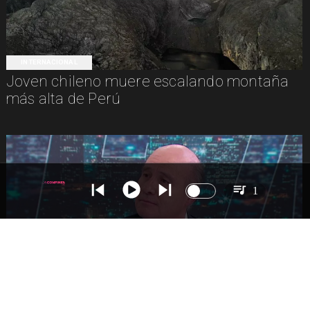
INTERNACIONAL
Joven chileno muere escalando montaña
más alta de Perú
1
NACIONAL