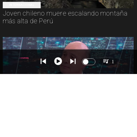
INTERNACIONAL
Joven chileno muere escalando montaña
más alta de Perú
1
NACIONAL
Ministro Quiroz detalla megarreforma tras
cadena nacional de Kast