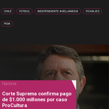
CHILE
FÚTBOL
INDEPENDIENTE AVELLANEDA
FICHAJES
PISA
Nacional
Corte Suprema confirma pago
de $1.000 millones por caso
ProCultura