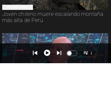
INTERNACIONAL
Joven chileno muere escalando montaña
más alta de Perú
1
NACIONAL
Ministro Quiroz detalla megarreforma tras
cadena nacional de Kast